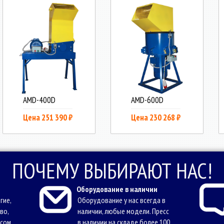
AMD-400D
AMD-600D
Цена 251 390 ₽
Цена 230 268 ₽
ПОЧЕМУ ВЫБИРАЮТ НАС!
Оборудование в наличии
гие,
Оборудование у нас всегда в
во,
наличии, любые модели. Пресс
осом
в наличии на складе более 100