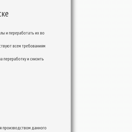
ске
лы и переработать их во
ствуют всем требованиям
а переработку и снизить
тся производством данного