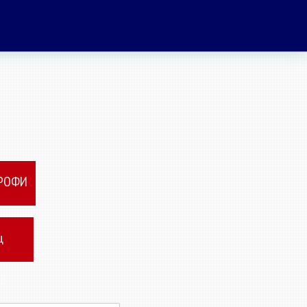
ПРОФИ
ц
я