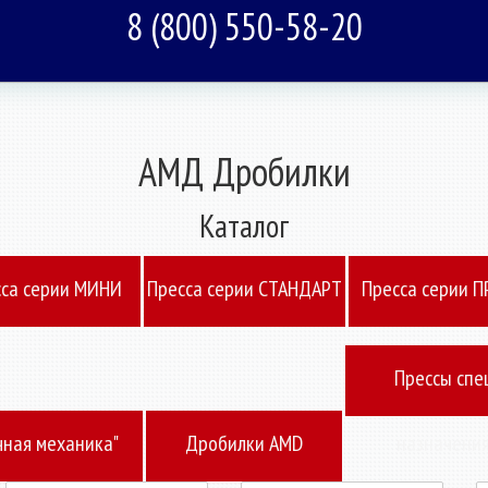
8 (800) 550-58-20
АМД Дробилки
Каталог
cа серии МИНИ
Пресcа серии СТАНДАРТ
Пресcа серии 
Прессы спе
чная механика"
Дробилки AMD
назначени