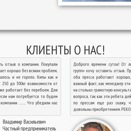
КЛИЕНТЫ О НАС!
ть отзыв о компании. Покупали
Доброго времени суток! От 
тает хорошо без всяких проблем,
групп» хочу оставить отзыв. П
алось и не горело. Кипы как и
оба пресса работают хорошо,
 250 до 300кг взависимости от
важный факт, как менеджер эти
 же работает без перебоем. Для
на столько грамотную консульта
если нам потребуется то будем
вопроса, так как эти ребята де
о компании ……. Что убедили нас
по прессам еще раз скажу, 
довольны приобретением. РЕКО
Владимир Васильевич
Частный предприниматель