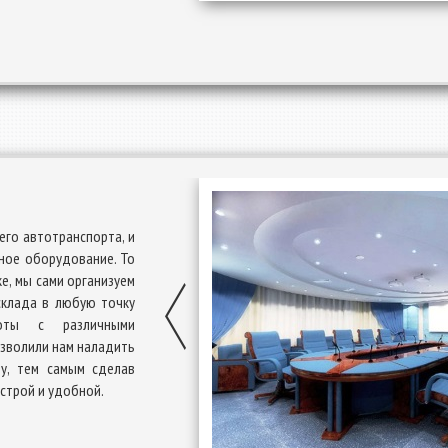
его автотранспорта, и
нное оборудование. То
е, мы сами организуем
склада в любую точку
оты с различными
озволили нам наладить
му, тем самым сделав
строй и удобной.